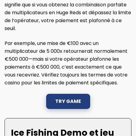
signifie que si vous obtenez la combinaison parfaite
de multiplicateurs en Huge Reds et dépassez la limite
de l’opérateur, votre paiement est plafonné à ce
seuil.
Par exemple, une mise de €100 avec un
multiplicateur de 5 000x retournerait normalement
€500 000—mais si votre opérateur plafonne les
paiements à €500 000, c’est exactement ce que
vous recevriez. Vérifiez toujours les termes de votre
casino pour les limites de paiement spécifiques.
TRY GAME
Ice Fishing Demo et jeu