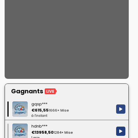
Gagnants
LIVE
gqsp***
€615,55
1666× Mise
à l'instant
hdnb***
€13958,50
1284× Mise
1 min