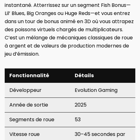
instantané. Atterrissez sur un segment Fish Bonus—
Règles du jeu et mécaniques de roue
Lil’ Blues, Big Oranges ou Huge Reds—et vous entrez
Comment fonctionne la roue à argent
dans un tour de bonus animé en 3D où vous attrapez
des poissons virtuels chargés de multiplicateurs.
Symboles et fréquences de paiement
C’est un mélange de mécaniques classiques de roue
Empilement des multiplicateurs dans
à argent et de valeurs de production modernes de
les tours de bonus
jeu d’émission.
Jeux bonus : Lil’ Blues, Big Oranges et Huge
Reds
Fonctionnalité
Détails
Jeu bonus Lil’ Blues
Développeur
Evolution Gaming
Jeu bonus Big Oranges
Jeu bonus Huge Reds
Année de sortie
2025
Ice Fishing App : Téléchargement et
Segments de roue
53
installation
Exigences système
Vitesse roue
30–45 secondes par