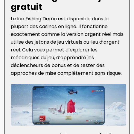
gratuit
Le Ice Fishing Demo est disponible dans la
plupart des casinos en ligne. Il fonctionne
exactement comme la version argent réel mais
utilise des jetons de jeu virtuels au lieu d’argent
réel. Cela vous permet d’explorer les
mécaniques du jeu, d’apprendre les
déclencheurs de bonus et de tester des
approches de mise complètement sans risque.