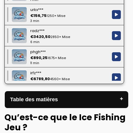
urkx***
€156,75
1250× Mise
3 min
radz***
€3420,50
2850× Mise
6 min
phgh***
€890,25
1675× Mise
11 min
irfz***
€6789,80
4560× Mise
17 min
krmz***
Table des matières
€11250,00
5000× Mise
24 min
Qu’est-ce que le Ice Fishing
Qu’est-ce que le Ice Fishing Jeu ?
swzg***
€423,90
1380× Mise
Comment s’inscrire et se connecter au
Jeu ?
32 min
Ice Fishing Jeu