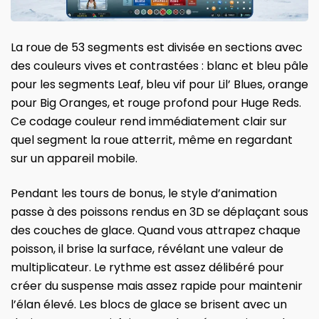
La roue de 53 segments est divisée en sections avec
des couleurs vives et contrastées : blanc et bleu pâle
pour les segments Leaf, bleu vif pour Lil’ Blues, orange
pour Big Oranges, et rouge profond pour Huge Reds.
Ce codage couleur rend immédiatement clair sur
quel segment la roue atterrit, même en regardant
sur un appareil mobile.
Pendant les tours de bonus, le style d’animation
passe à des poissons rendus en 3D se déplaçant sous
des couches de glace. Quand vous attrapez chaque
poisson, il brise la surface, révélant une valeur de
multiplicateur. Le rythme est assez délibéré pour
créer du suspense mais assez rapide pour maintenir
l’élan élevé. Les blocs de glace se brisent avec un