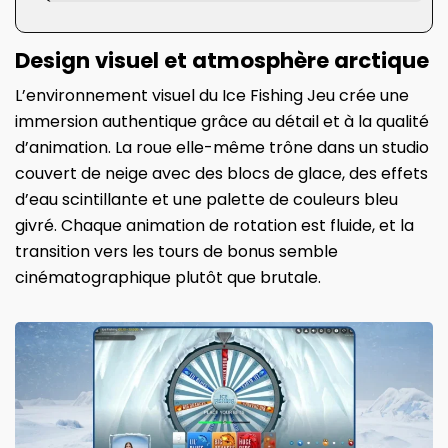
Design visuel et atmosphère arctique
L’environnement visuel du Ice Fishing Jeu crée une
immersion authentique grâce au détail et à la qualité
d’animation. La roue elle-même trône dans un studio
couvert de neige avec des blocs de glace, des effets
d’eau scintillante et une palette de couleurs bleu
givré. Chaque animation de rotation est fluide, et la
transition vers les tours de bonus semble
cinématographique plutôt que brutale.