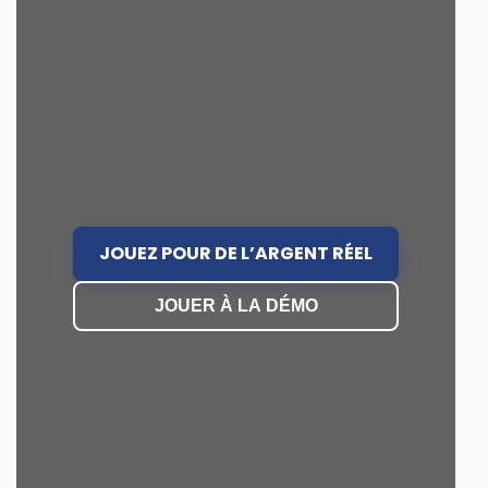
JOUEZ POUR DE L’ARGENT RÉEL
JOUER À LA DÉMO