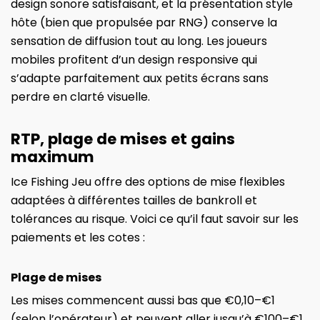
design sonore satisfaisant, et la présentation style
hôte (bien que propulsée par RNG) conserve la
sensation de diffusion tout au long. Les joueurs
mobiles profitent d’un design responsive qui
s’adapte parfaitement aux petits écrans sans
perdre en clarté visuelle.
RTP, plage de mises et gains
maximum
Ice Fishing Jeu offre des options de mise flexibles
adaptées à différentes tailles de bankroll et
tolérances au risque. Voici ce qu’il faut savoir sur les
paiements et les cotes :
Plage de mises
Les mises commencent aussi bas que €0,10–€1
(selon l’opérateur) et peuvent aller jusqu’à €100–€1