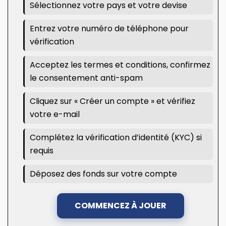
Sélectionnez votre pays et votre devise
Entrez votre numéro de téléphone pour
vérification
Acceptez les termes et conditions, confirmez
le consentement anti-spam
Cliquez sur « Créer un compte » et vérifiez
votre e-mail
Complétez la vérification d’identité (KYC) si
requis
Déposez des fonds sur votre compte
COMMENCEZ À JOUER