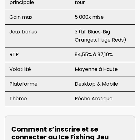
principale
tour
Comment télécharger l’Ice Fishing App
Expérience mobile et interface
Gain max
5 000x mise
Résumé des fonctionnalités et mécaniques
Jeux bonus
3 (Lil’ Blues, Big
Jeu responsable et gestion de bankroll
Oranges, Huge Reds)
Conclusion
RTP
94,55% à 97,10%
FAQ
Volatilité
Moyenne à Haute
Plateforme
Desktop & Mobile
Thème
Pêche Arctique
Comment s’inscrire et se
connecter au Ice Fishing Jeu