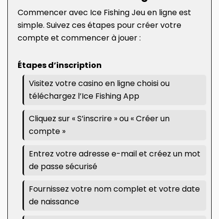
Commencer avec Ice Fishing Jeu en ligne est
simple. Suivez ces étapes pour créer votre
compte et commencer à jouer :
Étapes d’inscription
Visitez votre casino en ligne choisi ou
téléchargez l’Ice Fishing App
Cliquez sur « S’inscrire » ou « Créer un
compte »
Entrez votre adresse e-mail et créez un mot
de passe sécurisé
Fournissez votre nom complet et votre date
de naissance